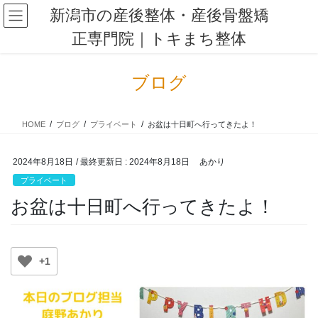
コ
ナ
新潟市の産後整体・産後骨盤矯
ン
ビ
正専門院｜トキまち整体
テ
ゲ
ン
ー
ツ
シ
ブログ
に
ョ
移
ン
動
に
HOME
ブログ
プライベート
お盆は十日町へ行ってきたよ！
移
動
2024年8月18日
/ 最終更新日 :
2024年8月18日
あかり
プライベート
お盆は十日町へ行ってきたよ！
+1