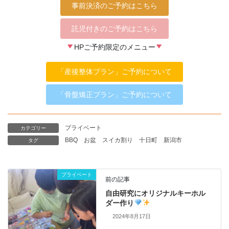
事前決済のご予約はこちら
託児付きのご予約はこちら
HPご予約限定のメニュー
「産後整体プラン」ご予約について
「骨盤矯正プラン」ご予約について
プライベート
カテゴリー
BBQ
お盆
スイカ割り
十日町
新潟市
タグ
プライベート
前の記事
自由研究にオリジナルキーホル
ダー作り
2024年8月17日