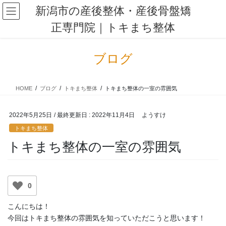
コ
ナ
新潟市の産後整体・産後骨盤矯
ン
ビ
正専門院｜トキまち整体
テ
ゲ
ン
ー
ツ
シ
ブログ
に
ョ
移
ン
動
に
HOME
ブログ
トキまち整体
トキまち整体の一室の雰囲気
移
動
2022年5月25日
/ 最終更新日 :
2022年11月4日
ようすけ
トキまち整体
トキまち整体の一室の雰囲気
0
こんにちは！
今回はトキまち整体の雰囲気を知っていただこうと思います！