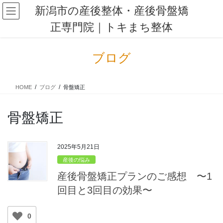
コ
ナ
新潟市の産後整体・産後骨盤矯
ン
ビ
正専門院｜トキまち整体
テ
ゲ
ン
ー
ツ
シ
ブログ
に
ョ
移
ン
動
に
HOME
ブログ
骨盤矯正
移
動
骨盤矯正
2025年5月21日
産後の悩み
産後骨盤矯正プランのご感想 〜1
回目と3回目の効果〜
0