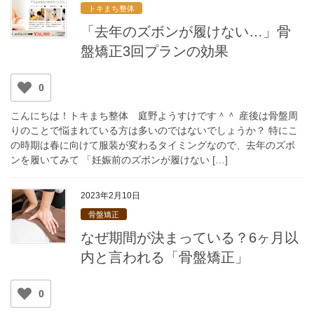
トキまち整体
「去年のズボンが履けない…」骨
盤矯正3回プランの効果
0
こんにちは！トキまち整体 庭野ようすけです＾＾ 産後は骨盤周
りのことで悩まれている方は多いのではないでしょうか？ 特にこ
の時期は春に向けて服装が変わるタイミングなので、去年のズボ
ンを履いてみて 「妊娠前のズボンが履けない […]
2023年2月10日
骨盤矯正
なぜ期間が決まっている？6ヶ月以
内と言われる「骨盤矯正」
0