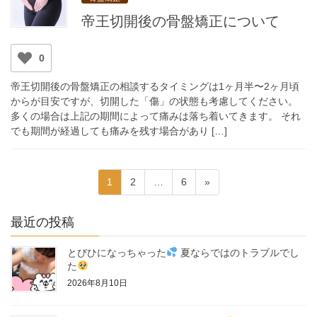
帝王切開後の骨盤矯正について
0
帝王切開後の骨盤矯正の相談するタイミングは1ヶ月半〜2ヶ月頃
からが目安ですが、切開した「傷」の状態も考慮してください。
多くの場合は上記の期間によって痛みは落ち着いてきます。 それ
でも期間が経過しても痛みを残す場合があり […]
投
ペ
ペ
ペ
1
2
…
6
»
稿
ー
ー
ー
ジ
ジ
ジ
の
最近の投稿
ペ
とびひになっちゃった
夏ならではのトラブルでし
ー
た
ジ
2026年8月10日
送