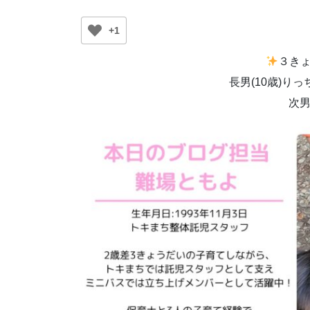
+1
３き
長男(10歳)り
次男