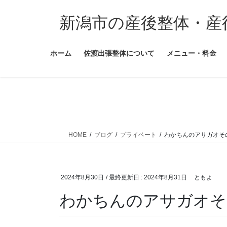
コ
ナ
ン
ビ
新潟市の産後整体・産
テ
ゲ
ン
ー
ホーム
佐渡出張整体について
メニュー・料金
ツ
シ
に
ョ
移
ン
動
に
移
動
HOME
ブログ
プライベート
わかちんのアサガオそ
2024年8月30日
/ 最終更新日 :
2024年8月31日
ともよ
わかちんのアサガオそ