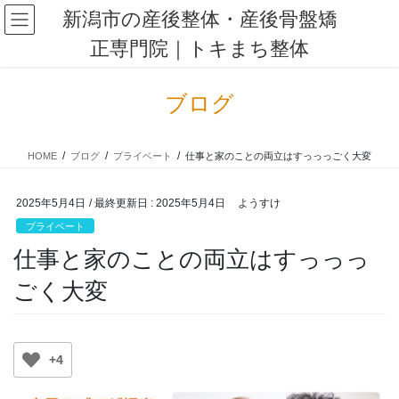
コ
ナ
新潟市の産後整体・産後骨盤矯
ン
ビ
正専門院｜トキまち整体
テ
ゲ
ン
ー
ツ
シ
ブログ
に
ョ
移
ン
動
に
HOME
ブログ
プライベート
仕事と家のことの両立はすっっっごく大変
移
動
2025年5月4日
/ 最終更新日 :
2025年5月4日
ようすけ
プライベート
仕事と家のことの両立はすっっっ
ごく大変
+4