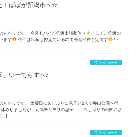
た！ばばが新潟市へ☆
のあかりです。 今月もパパが佐渡出張整体へ
そして、佐渡の
います
今回は出産も控えているので長期滞在予定です
い
プライベート
園、いーてらすへ♪
のあかりです。 土曜日に久しぶりに息子と2人で寺山公園へ行
休みしましたが、元気モリモリの息子…。 久しぶりの公園にさ
…]
プライベート