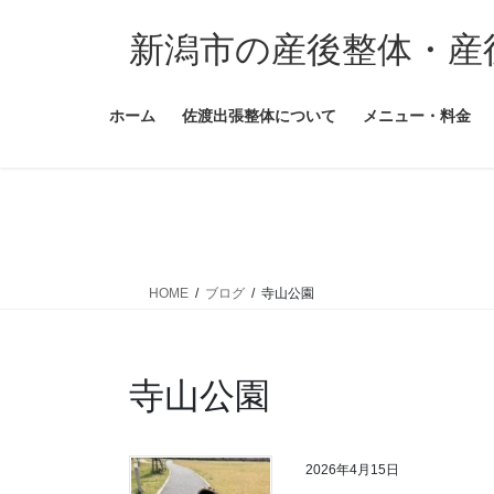
コ
ナ
ン
ビ
新潟市の産後整体・産
テ
ゲ
ン
ー
ホーム
佐渡出張整体について
メニュー・料金
ツ
シ
に
ョ
移
ン
動
に
移
動
HOME
ブログ
寺山公園
寺山公園
2026年4月15日