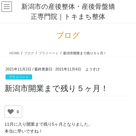
コ
ナ
新潟市の産後整体・産後骨盤矯
ン
ビ
正専門院｜トキまち整体
テ
ゲ
ン
ー
ツ
シ
ブログ
に
ョ
移
ン
動
に
HOME
ブログ
プライベート
新潟市開業まで残り５ヶ月！
移
動
2021年11月2日
/ 最終更新日 :
2021年11月4日
ようすけ
プライベート
新潟市開業まで残り５ヶ月！
0
11月に入り開業まで残り5ヶ月となりました。
本当に早いですね！