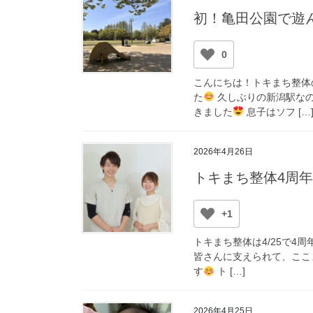
初！亀田公園で遊
0
こんにちは！トキまち整体
た
久しぶりの新潟駅なの
きました
息子はソフ […
2026年4月26日
トキまち整体4周
+1
トキまち整体は4/25で4
皆さんに支えられて、ここ
す
ト […]
2026年4月25日