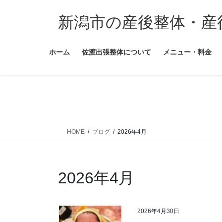
コ
ナ
ン
ビ
新潟市の産後整体・産
テ
ゲ
ン
ー
ホーム
佐渡出張整体について
メニュー・料金
ツ
シ
に
ョ
移
ン
動
に
移
動
HOME
ブログ
2026年4月
2026年4月
2026年4月30日