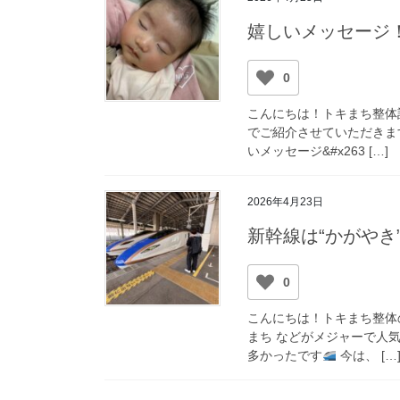
嬉しいメッセージ
0
こんにちは！トキまち整体
でご紹介させていただきます
いメッセージ&#x263 […]
2026年4月23日
新幹線は“かがやき
0
こんにちは！トキまち整体
まち などがメジャーで人
多かったです
今は、 […