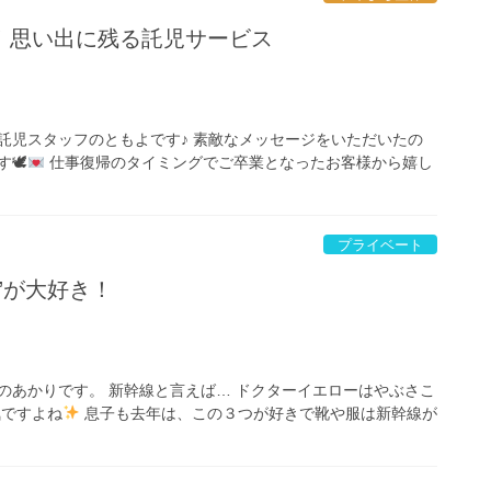
！思い出に残る託児サービス
託児スタッフのともよです♪ 素敵なメッセージをいただいたの
🕊
仕事復帰のタイミングでご卒業となったお客様から嬉し
プライベート
”が大好き！
のあかりです。 新幹線と言えば… ドクターイエローはやぶさこ
気ですよね
息子も去年は、この３つが好きで靴や服は新幹線が
]