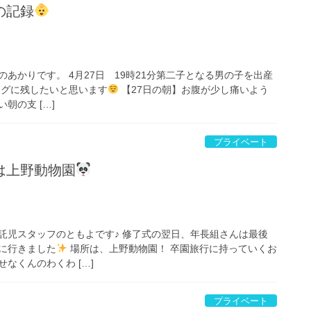
の記録
あかりです。 4月27日 19時21分第二子となる男の子を出産
ログに残したいと思います
【27日の朝】お腹が少し痛いよう
朝の支 […]
プライベート
は上野動物園
託児スタッフのともよです♪ 修了式の翌日、年長組さんは最後
に行きました
場所は、上野動物園！ 卒園旅行に持っていくお
なくんのわくわ […]
プライベート