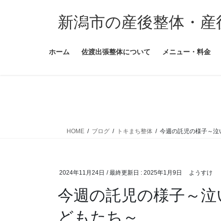
コ
ナ
ン
ビ
新潟市の産後整体・産
テ
ゲ
ン
ー
ホーム
佐渡出張整体について
メニュー・料金
ツ
シ
に
ョ
移
ン
動
に
移
動
HOME
ブログ
トキまち整体
今週の託児の様子～泣
2024年11月24日
/ 最終更新日 :
2025年1月9日
ようすけ
今週の託児の様子～泣
どもたち～