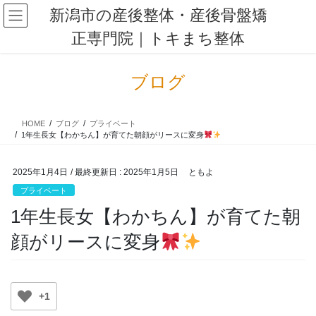
コ
ナ
新潟市の産後整体・産後骨盤矯
ン
ビ
正専門院｜トキまち整体
テ
ゲ
ン
ー
ツ
シ
ブログ
に
ョ
移
ン
動
に
HOME
ブログ
プライベート
移
1年生長女【わかちん】が育てた朝顔がリースに変身
動
2025年1月4日
/ 最終更新日 :
2025年1月5日
ともよ
プライベート
1年生長女【わかちん】が育てた朝
顔がリースに変身
+1