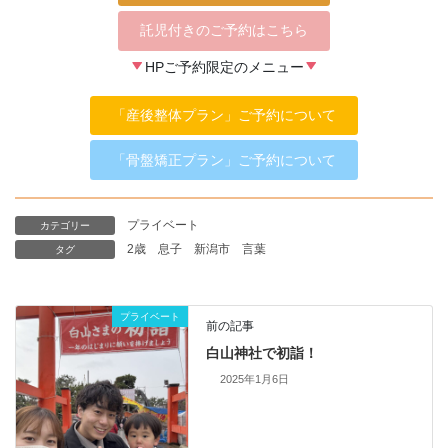
託児付きのご予約はこちら
HPご予約限定のメニュー
「産後整体プラン」ご予約について
「骨盤矯正プラン」ご予約について
プライベート
カテゴリー
2歳
息子
新潟市
言葉
タグ
プライベート
前の記事
白山神社で初詣！
2025年1月6日