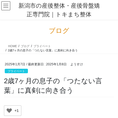
コ
ナ
新潟市の産後整体・産後骨盤矯
ン
ビ
正専門院｜トキまち整体
テ
ゲ
ン
ー
ツ
シ
ブログ
に
ョ
移
ン
動
に
HOME
ブログ
プライベート
移
2歳7ヶ月の息子の「つたない言葉」に真剣に向き合う
動
2025年1月7日
/ 最終更新日 :
2025年1月8日
ようすけ
プライベート
2歳7ヶ月の息子の「つたない言
葉」に真剣に向き合う
+1