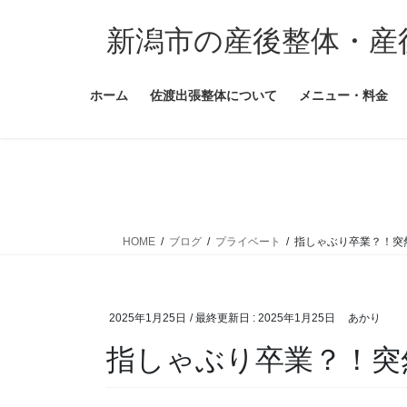
コ
ナ
ン
ビ
新潟市の産後整体・産
テ
ゲ
ン
ー
ホーム
佐渡出張整体について
メニュー・料金
ツ
シ
に
ョ
移
ン
動
に
移
動
HOME
ブログ
プライベート
指しゃぶり卒業？！突
2025年1月25日
/ 最終更新日 :
2025年1月25日
あかり
指しゃぶり卒業？！突