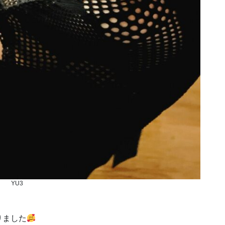
YU3
りました