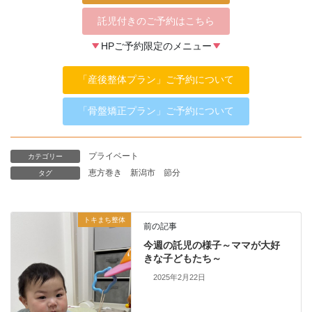
託児付きのご予約はこちら
HPご予約限定のメニュー
「産後整体プラン」ご予約について
「骨盤矯正プラン」ご予約について
プライベート
カテゴリー
恵方巻き
新潟市
節分
タグ
トキまち整体
前の記事
今週の託児の様子～ママが大好
きな子どもたち～
2025年2月22日