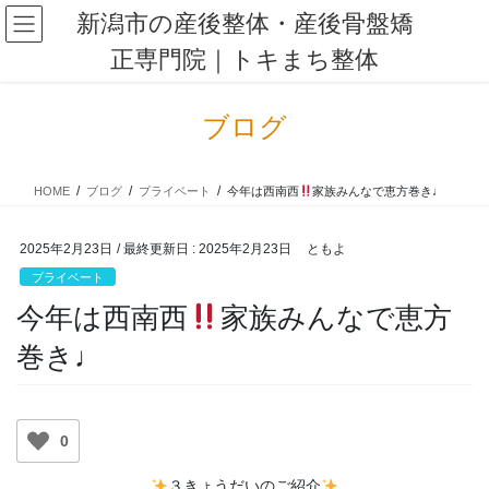
コ
ナ
新潟市の産後整体・産後骨盤矯
ン
ビ
正専門院｜トキまち整体
テ
ゲ
ン
ー
ツ
シ
ブログ
に
ョ
移
ン
動
に
HOME
ブログ
プライベート
今年は西南西
家族みんなで恵方巻き♩
移
動
2025年2月23日
/ 最終更新日 :
2025年2月23日
ともよ
プライベート
今年は西南西
家族みんなで恵方
巻き♩
0
３きょうだいのご紹介