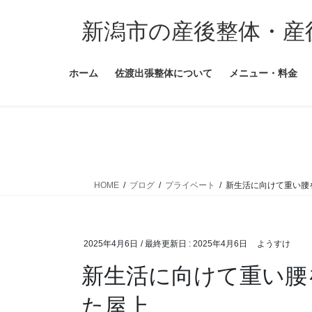
コ
ナ
ン
ビ
新潟市の産後整体・産
テ
ゲ
ン
ー
ホーム
佐渡出張整体について
メニュー・料金
ツ
シ
に
ョ
移
ン
動
に
移
動
HOME
ブログ
プライベート
新生活に向けて重い腰
2025年4月6日
/ 最終更新日 :
2025年4月6日
ようすけ
新生活に向けて重い腰
た屋上