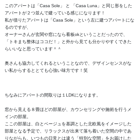
このアパートは「Casa Sole」 と 「Casa Luna」と同じ形をした
アパートが２つ並んで建っている感じになります！
私が借りたアパートは「Casa Sole」という左に建つアパートにな
るのですが、
オーナーさんが玄関や窓になら看板okということだったので、
「トキまち整体はココだ！」と外から見ても分かりやすくできた
らいいなと思っています＾＾
奥さんも協力してくれるということなので、デザインセンスがな
い私からするととても心強い味方です！笑
ちなみにアパートの間取りは１LDKになります。
窓から見える８畳ほどの部屋が、カウンセリングや施術を行うメ
インの部屋。
ここの部屋は、白とベージュを基調とした北欧風をイメージした
部屋となる予定で、リラックスが出来て落ち着いた空間の中であ
りながらも、いつもの日常とは違う「特別な空間」をお届けした