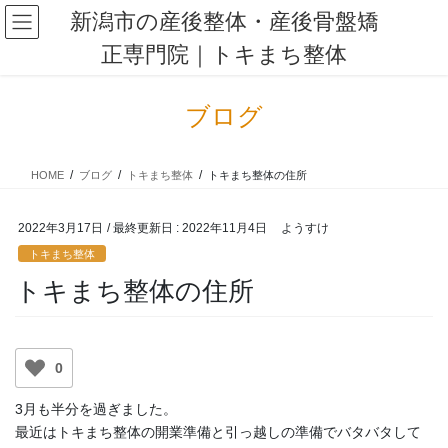
コ
ナ
新潟市の産後整体・産後骨盤矯
ン
ビ
正専門院｜トキまち整体
テ
ゲ
ン
ー
ツ
シ
ブログ
に
ョ
移
ン
動
に
HOME
ブログ
トキまち整体
トキまち整体の住所
移
動
2022年3月17日
/ 最終更新日 :
2022年11月4日
ようすけ
トキまち整体
トキまち整体の住所
0
3月も半分を過ぎました。
最近はトキまち整体の開業準備と引っ越しの準備でバタバタして