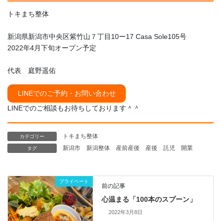
トキまち整体
新潟県新潟市中央区紫竹山７丁目10ー17 Casa Sole105号
2022年4月下旬オープン予定
代表 庭野遥佑
LINEでのご予約・お問い合わせ
LINEでのご相談もお待ちしております＾＾
トキまち整体
カテゴリー
新潟市
新潟整体
産前産後
産後
託児
開業
タグ
プライベート
前の記事
心温まる「100本のスプーン」
2022年3月8日