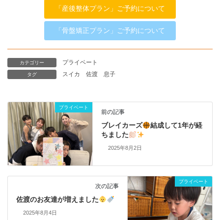
「産後整体プラン」ご予約について
「骨盤矯正プラン」ご予約について
プライベート
カテゴリー
スイカ
佐渡
息子
タグ
プライベート
前の記事
ブレイカーズ
結成して1年が経
ちました
2025年8月2日
プライベート
次の記事
佐渡のお友達が増えました
2025年8月4日