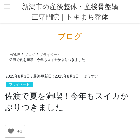
コ
ナ
新潟市の産後整体・産後骨盤矯
ン
ビ
正専門院｜トキまち整体
テ
ゲ
ン
ー
ツ
シ
ブログ
に
ョ
移
ン
動
に
HOME
ブログ
プライベート
移
佐渡で夏を満喫！今年もスイカかぶりつきました
動
2025年8月3日
/ 最終更新日 :
2025年8月3日
ようすけ
プライベート
佐渡で夏を満喫！今年もスイカか
ぶりつきました
+1