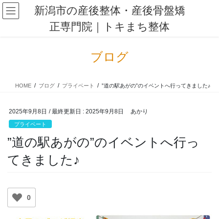
コ
ナ
新潟市の産後整体・産後骨盤矯
ン
ビ
正専門院｜トキまち整体
テ
ゲ
ン
ー
ツ
シ
ブログ
に
ョ
移
ン
動
に
HOME
ブログ
プライベート
”道の駅あがの”のイベントへ行ってきました♪
移
動
2025年9月8日
/ 最終更新日 :
2025年9月8日
あかり
プライベート
”道の駅あがの”のイベントへ行っ
てきました♪
0