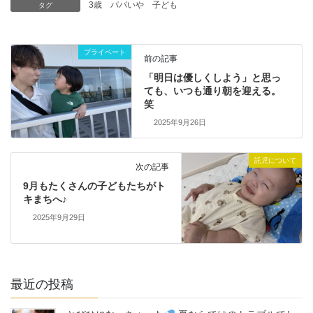
3歳
パパいや
子ども
タグ
プライベート
前の記事
「明日は優しくしよう」と思っ
ても、いつも通り朝を迎える。
笑
2025年9月26日
託児について
次の記事
9月もたくさんの子どもたちがト
キまちへ♪
2025年9月29日
最近の投稿