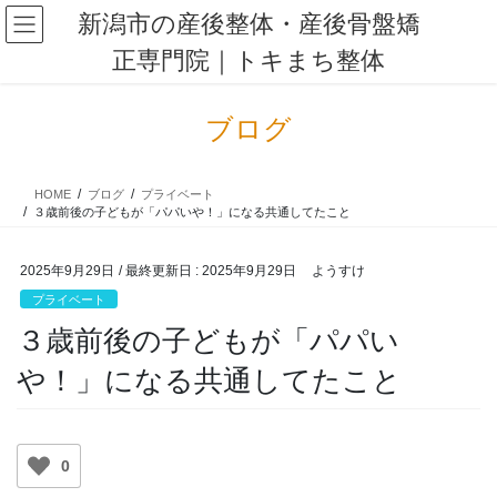
コ
ナ
新潟市の産後整体・産後骨盤矯
ン
ビ
正専門院｜トキまち整体
テ
ゲ
ン
ー
ツ
シ
ブログ
に
ョ
移
ン
動
に
HOME
ブログ
プライベート
移
３歳前後の子どもが「パパいや！」になる共通してたこと
動
2025年9月29日
/ 最終更新日 :
2025年9月29日
ようすけ
プライベート
３歳前後の子どもが「パパい
や！」になる共通してたこと
0