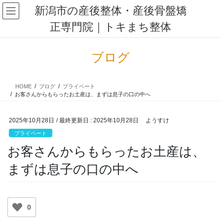
コ
ナ
新潟市の産後整体・産後骨盤矯
ン
ビ
正専門院｜トキまち整体
テ
ゲ
ン
ー
ツ
シ
ブログ
に
ョ
移
ン
動
に
HOME
ブログ
プライベート
移
お客さんからもらったお土産は、まずは息子の口の中へ
動
2025年10月28日
/ 最終更新日 :
2025年10月28日
ようすけ
プライベート
お客さんからもらったお土産は、
まずは息子の口の中へ
0