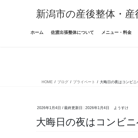
コ
ナ
ン
ビ
新潟市の産後整体・産
テ
ゲ
ン
ー
ホーム
佐渡出張整体について
メニュー・料金
ツ
シ
に
ョ
移
ン
動
に
移
動
HOME
ブログ
プライベート
大晦日の夜はコンビニ
2026年1月4日
/ 最終更新日 :
2026年1月4日
ようすけ
大晦日の夜はコンビニ