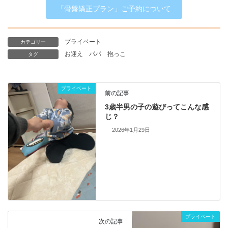
「骨盤矯正プラン」ご予約について
プライベート
カテゴリー
お迎え
パパ
抱っこ
タグ
プライベート
前の記事
3歳半男の子の遊びってこんな感
じ？
2026年1月29日
プライベート
次の記事