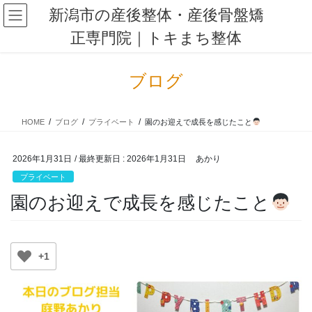
コ
ナ
新潟市の産後整体・産後骨盤矯
ン
ビ
正専門院｜トキまち整体
テ
ゲ
ン
ー
ツ
シ
ブログ
に
ョ
移
ン
動
に
HOME
ブログ
プライベート
園のお迎えで成長を感じたこと
移
動
2026年1月31日
/ 最終更新日 :
2026年1月31日
あかり
プライベート
園のお迎えで成長を感じたこと
+1