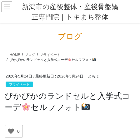
コ
ナ
新潟市の産後整体・産後骨盤矯
ン
ビ
正専門院｜トキまち整体
テ
ゲ
ン
ー
ツ
シ
ブログ
に
ョ
移
ン
動
に
HOME
ブログ
プライベート
移
ぴかぴかのランドセルと入学式コーデ
セルフフォト
動
2026年5月24日
/ 最終更新日 :
2026年5月24日
ともよ
プライベート
ぴかぴかのランドセルと入学式コ
ーデ
セルフフォト
0