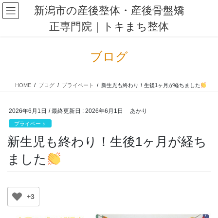
コ
ナ
新潟市の産後整体・産後骨盤矯
ン
ビ
正専門院｜トキまち整体
テ
ゲ
ン
ー
ツ
シ
ブログ
に
ョ
移
ン
動
に
HOME
ブログ
プライベート
新生児も終わり！生後1ヶ月が経ちました
移
動
2026年6月1日
/ 最終更新日 :
2026年6月1日
あかり
プライベート
新生児も終わり！生後1ヶ月が経ち
ました
+3