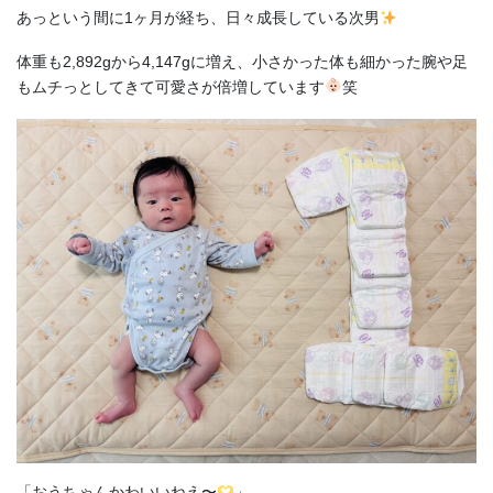
あっという間に1ヶ月が経ち、日々成長している次男
体重も2,892gから4,147gに増え、小さかった体も細かった腕や足
もムチっとしてきて可愛さが倍増しています
笑
「おうちゃんかわいいねえ〜
」