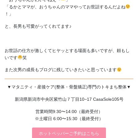
「るかとママが、おうちゃんのママやってお世話するんだよね
！」
と、長男も可愛がってくれてます♪
お世話の仕方が激しくてヒヤッとする場面も多いですが、頼もし
いです
笑
また次男の成長もブログに残していきたいと思っています
▼マタニティ・産後ケア(整体・骨盤矯正)専門のトキまち整体▼
新潟県新潟市中央区紫竹山７丁目10−17 CasaSole105号
営業時間9:30〜14:00（最終受付）
※土曜日 6:00〜15:30（最終受付）
ホットペッパーご予約はこちら