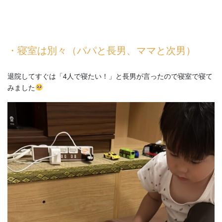
・寝室は別々（パパと長男、ママと次男）
退院してすぐは「4人で寝たい！」と長男が言ったので寝室で寝て
みました