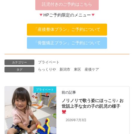
託児付きのご予約はこちら
HPご予約限定のメニュー
「産後整体プラン」ご予約について
「骨盤矯正プラン」ご予約について
プライベート
カテゴリー
らっくりや
新潟市
東区
産後ケア
タグ
プライベート
前の記事
ノリノリで歌う姿にほっこり♪ お
世話上手な女の子の託児の様子
2026年7月3日