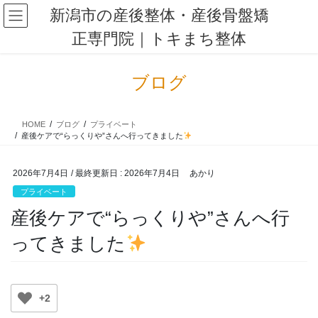
コ
ナ
新潟市の産後整体・産後骨盤矯
ン
ビ
正専門院｜トキまち整体
テ
ゲ
ン
ー
ツ
シ
ブログ
に
ョ
移
ン
動
に
HOME
ブログ
プライベート
移
産後ケアで“らっくりや”さんへ行ってきました
動
2026年7月4日
/ 最終更新日 :
2026年7月4日
あかり
プライベート
産後ケアで“らっくりや”さんへ行
ってきました
+2