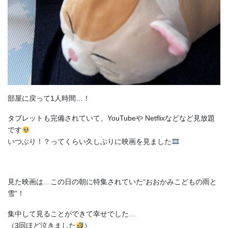
部屋に戻って1人時間…！
タブレットも完備されていて、YouTubeや Netflixなどなど見放題
です
いつぶり！？ってくらい久しぶりに映画を見ました
見た映画は…この日の朝に特集されていた“おおかみこどもの雨と
雪”！
集中して見ることができて幸せでした…
（3回ほど泣きました
）