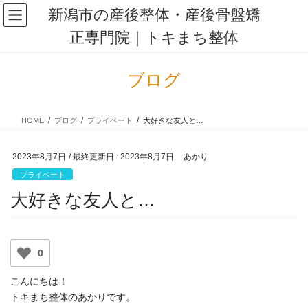
コ
ナ
新潟市の産後整体・産後骨盤矯
ン
ビ
正専門院｜トキまち整体
テ
ゲ
ン
ー
ツ
シ
ブログ
に
ョ
移
ン
動
に
HOME
ブログ
プライベート
大好きな友人と…
移
動
2023年8月7日
/ 最終更新日 :
2023年8月7日
あかり
プライベート
大好きな友人と…
0
こんにちは！
トキまち整体のあかりです。