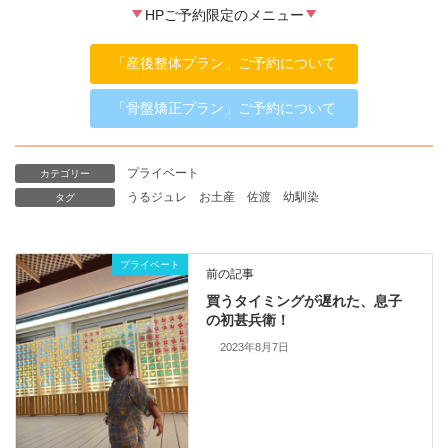
HPご予約限定のメニュー
「産後整体プラン」ご予約について
「骨盤矯正プラン」ご予約について
プライベート
カテゴリー
うるジュレ
お土産
佐渡
幼馴染
タグ
プライベート
前の記事
買うタイミングが遅れた、息子
の初甚兵衛！
2023年8月7日