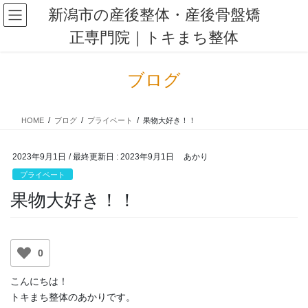
コ
ナ
新潟市の産後整体・産後骨盤矯
ン
ビ
正専門院｜トキまち整体
テ
ゲ
ン
ー
ツ
シ
ブログ
に
ョ
移
ン
動
に
HOME
ブログ
プライベート
果物大好き！！
移
動
2023年9月1日
/ 最終更新日 :
2023年9月1日
あかり
プライベート
果物大好き！！
0
こんにちは！
トキまち整体のあかりです。