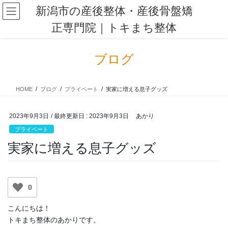
コ
ナ
新潟市の産後整体・産後骨盤矯
ン
ビ
正専門院｜トキまち整体
テ
ゲ
ン
ー
ツ
シ
ブログ
に
ョ
移
ン
動
に
HOME
ブログ
プライベート
実家に増える息子グッズ
移
動
2023年9月3日
/ 最終更新日 :
2023年9月3日
あかり
プライベート
実家に増える息子グッズ
0
こんにちは！
トキまち整体のあかりです。