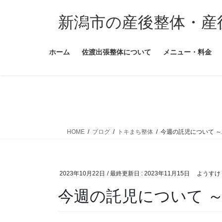
コ
ナ
ン
ビ
新潟市の産後整体・産
テ
ゲ
ン
ー
ホーム
佐渡出張整体について
メニュー・料金
ツ
シ
に
ョ
移
ン
動
に
移
動
HOME
ブログ
トキまち整体
今週の託児について 
2023年10月22日
/ 最終更新日 :
2023年11月15日
ようすけ
今週の託児について 