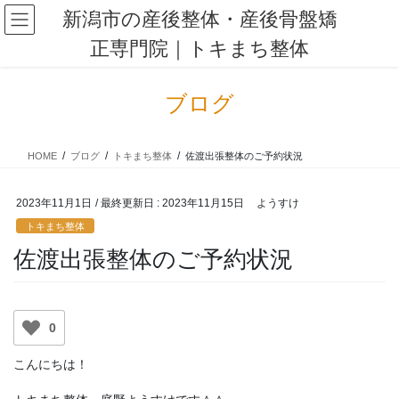
コ
ナ
新潟市の産後整体・産後骨盤矯
ン
ビ
正専門院｜トキまち整体
テ
ゲ
ン
ー
ツ
シ
ブログ
に
ョ
移
ン
動
に
HOME
ブログ
トキまち整体
佐渡出張整体のご予約状況
移
動
2023年11月1日
/ 最終更新日 :
2023年11月15日
ようすけ
トキまち整体
佐渡出張整体のご予約状況
0
こんにちは！