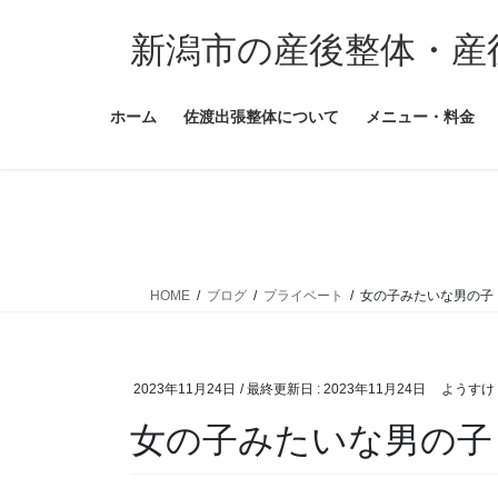
コ
ナ
ン
ビ
新潟市の産後整体・産
テ
ゲ
ン
ー
ホーム
佐渡出張整体について
メニュー・料金
ツ
シ
に
ョ
移
ン
動
に
移
動
HOME
ブログ
プライベート
女の子みたいな男の子
2023年11月24日
/ 最終更新日 :
2023年11月24日
ようすけ
女の子みたいな男の子