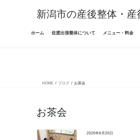
コ
ナ
ン
ビ
新潟市の産後整体・産
テ
ゲ
ン
ー
ホーム
佐渡出張整体について
メニュー・料金
ツ
シ
に
ョ
移
ン
動
に
移
動
HOME
ブログ
お茶会
お茶会
2026年6月20日