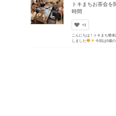
トキまちお茶会を
時間
+1
こんにちは！トキまち整体
しました
今回は0歳