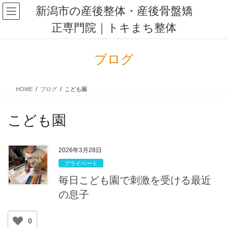
コ
ナ
新潟市の産後整体・産後骨盤矯
ン
ビ
正専門院｜トキまち整体
テ
ゲ
ン
ー
ツ
シ
ブログ
に
ョ
移
ン
動
に
HOME
ブログ
こども園
移
動
こども園
2026年3月28日
プライベート
毎日こども園で刺激を受ける最近
の息子
0