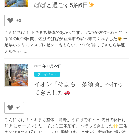
ばばと過ごす5泊6日
+3
こんにちは！ トキまち整体のあかりです。 パパが佐渡へ行ってい
る間の5泊6日間、佐渡のばばが新潟市の家へ来てくれました
一
足早いクリスマスプレゼントももらい、パパが帰ってきたら早速
メルちゃ […]
2025年11月22日
プライベート
イオン「そよら三条須頃」へ行っ
てきました
+1
こんにちは！トキまち整体 庭野ようすけです＾＾ 先日の休日は
11月にオープンした「そよら三条須頃」へ行ってきました
三条
までは車で40分ほど…。 少し距離はありますが、室内遊び場があ