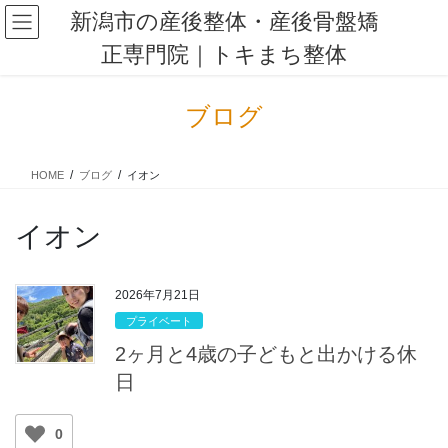
コ
ナ
新潟市の産後整体・産後骨盤矯
ン
ビ
正専門院｜トキまち整体
テ
ゲ
ン
ー
ツ
シ
ブログ
に
ョ
移
ン
動
に
HOME
ブログ
イオン
移
動
イオン
2026年7月21日
プライベート
2ヶ月と4歳の子どもと出かける休
日
0