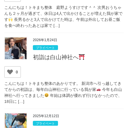
こんにちは！トキまち整体 庭野ようすけです＾＾ 次男おうちゃ
んも２ヶ月が過ぎて、休日は4人で出かけることが増えた我が家で
す
長男るかと3人で出かけてた時は、午前は外出してお昼ご飯
を食べ終わったあとは家で […]
2026年1月24日
プライベート
初詣は白山神社へ
0
こんにちは！トキまち整体のあかりです。 新潟市へ引っ越してき
てからの初詣は、毎年白山神社に行っている我が家
今年も白山
神社へ行ってきました
年始は体調が優れず行けなかったので、
18日に […]
2025年12月12日
プライベート