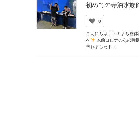
初めての寺泊水族
0
こんにちは！トキまち整体
へ
以前コロナのあの時
来れました […]