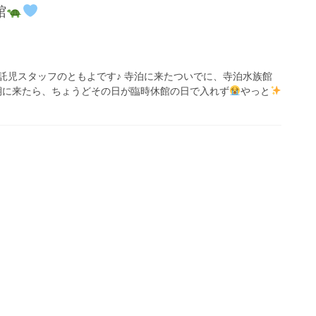
館
託児スタッフのともよです♪ 寺泊に来たついでに、寺泊水族館
期に来たら、ちょうどその日が臨時休館の日で入れず
やっと