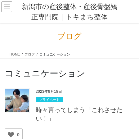
コ
ナ
新潟市の産後整体・産後骨盤矯
ン
ビ
正専門院｜トキまち整体
テ
ゲ
ン
ー
ツ
シ
ブログ
に
ョ
移
ン
動
に
HOME
ブログ
コミュニケーション
移
動
コミュニケーション
2023年9月18日
プライベート
時々言ってしまう「これさせた
い！」
0