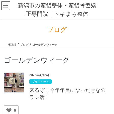
コ
ナ
新潟市の産後整体・産後骨盤矯
ン
ビ
正専門院｜トキまち整体
テ
ゲ
ン
ー
ツ
シ
ブログ
に
ョ
移
ン
動
に
HOME
ブログ
ゴールデンウィーク
移
動
ゴールデンウィーク
2025年4月24日
プライベート
来るぞ！今年年長になったせなの
ラン活！
0