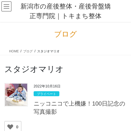
コ
ナ
新潟市の産後整体・産後骨盤矯
ン
ビ
正専門院｜トキまち整体
テ
ゲ
ン
ー
ツ
シ
ブログ
に
ョ
移
ン
動
に
HOME
ブログ
スタジオマリオ
移
動
スタジオマリオ
2022年10月16日
プライベート
ニッコニコで上機嫌！100日記念の
写真撮影
0