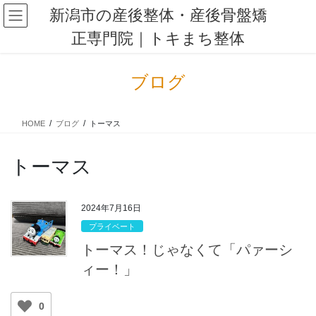
コ
ナ
新潟市の産後整体・産後骨盤矯
ン
ビ
正専門院｜トキまち整体
テ
ゲ
ン
ー
ツ
シ
ブログ
に
ョ
移
ン
動
に
HOME
ブログ
トーマス
移
動
トーマス
2024年7月16日
プライベート
トーマス！じゃなくて「パァーシ
ィー！」
0