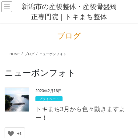
コ
ナ
新潟市の産後整体・産後骨盤矯
ン
ビ
正専門院｜トキまち整体
テ
ゲ
ン
ー
ツ
シ
ブログ
に
ョ
移
ン
動
に
HOME
ブログ
ニューボンフォト
移
動
ニューボンフォト
2023年2月16日
プライベート
トキまち3月から色々動きますよ
ー！
+1