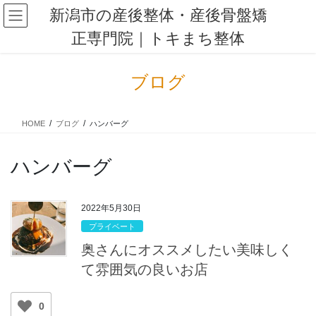
コ
ナ
新潟市の産後整体・産後骨盤矯
ン
ビ
正専門院｜トキまち整体
テ
ゲ
ン
ー
ツ
シ
ブログ
に
ョ
移
ン
動
に
HOME
ブログ
ハンバーグ
移
動
ハンバーグ
2022年5月30日
プライベート
奥さんにオススメしたい美味しく
て雰囲気の良いお店
0