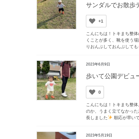
サンダルでお散歩
+1
こんにちは！トキまち整体
くことが多く、靴を使う場
りおんぶしておんぶしてもら
2023年6月9日
歩いて公園デビュ
0
こんにちは！トキまち整体
のか、うまく立てなかった
長しました
順応が早いで
2023年5月19日