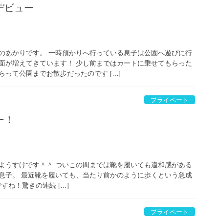
デビュー
のあかりです。 一時預かりへ行っている息子は公園へ遊びに行
面が増えてきています！ 少し前まではカートに乗せてもらった
って公園までお散歩だったのです […]
プライベート
ー！
ようすけです＾＾ ついこの間までは靴を履いても違和感がある
息子。 最近靴を履いても、当たり前かのように歩くという急成
すね！驚きの連続 […]
プライベート