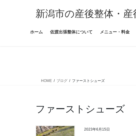
コ
ナ
ン
ビ
新潟市の産後整体・産
テ
ゲ
ン
ー
ホーム
佐渡出張整体について
メニュー・料金
ツ
シ
に
ョ
移
ン
動
に
移
動
HOME
ブログ
ファーストシューズ
ファーストシューズ
2023年6月15日