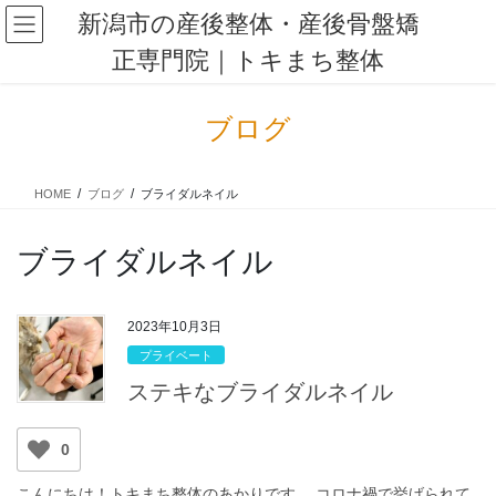
コ
ナ
新潟市の産後整体・産後骨盤矯
ン
ビ
正専門院｜トキまち整体
テ
ゲ
ン
ー
ツ
シ
ブログ
に
ョ
移
ン
動
に
HOME
ブログ
ブライダルネイル
移
動
ブライダルネイル
2023年10月3日
プライベート
ステキなブライダルネイル
0
こんにちは！トキまち整体のあかりです。 コロナ禍で挙げられて