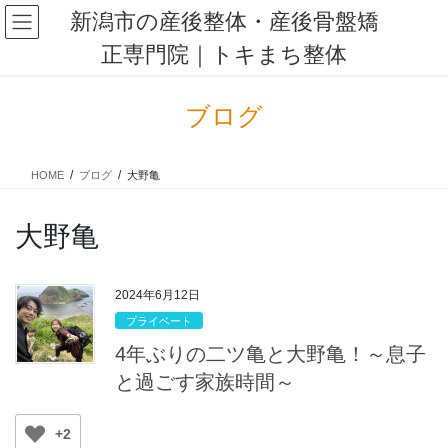
コ
ナ
新潟市の産後整体・産後骨盤矯
ン
ビ
正専門院｜トキまち整体
テ
ゲ
ン
ー
ツ
シ
ブログ
に
ョ
移
ン
動
に
HOME
ブログ
大野亀
移
動
大野亀
2024年6月12日
プライベート
4年ぶりの二ツ亀と大野亀！～息子
と過ごす家族時間～
+2