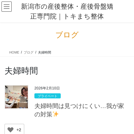
コ
ナ
新潟市の産後整体・産後骨盤矯
ン
ビ
正専門院｜トキまち整体
テ
ゲ
ン
ー
ツ
シ
ブログ
に
ョ
移
ン
動
に
HOME
ブログ
夫婦時間
移
動
夫婦時間
2026年2月10日
プライベート
夫婦時間は見つけにくい…我が家
の対策
+2