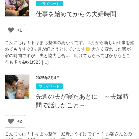
プライベート
仕事を始めてからの夫婦時間
+1
こんにちは！トキまち整体のあかりです。 4月から新しい仕事を始
めてもうすぐ3ヶ月が経とうとしています
大きく変わった我が
家の時間ですが、夫と協力し合い…助けてもらってばかりなとこ
ろも多々&#x1f923 […]
2025年2月4日
プライベート
先週の夫が寝たあとに ～夫婦時
間で話したこと～
+2
こんにちは！トキまち整体 庭野ようすけです＾＾ お客さんとの