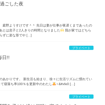
で過ごした夜
 庭野ようすけです＾＾ 先日は妻が仕事が夜遅くまであったの
あとは息子と2人きりの時間となりました
我が家ではどちら
ずに楽な形でや […]
プライベート
日!!
のあかりです。 新生活も始まり、徐々に生活リズムに慣れてい
て寝落ち率100％を更新中のわたし
‍♀&#xfe0 […]
プライベート