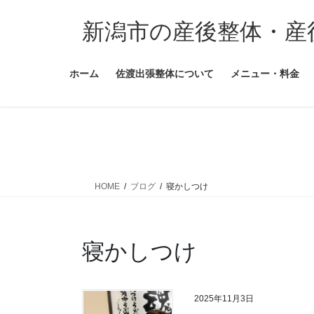
コ
ナ
ン
ビ
新潟市の産後整体・産
テ
ゲ
ン
ー
ホーム
佐渡出張整体について
メニュー・料金
ツ
シ
に
ョ
移
ン
動
に
移
動
HOME
ブログ
寝かしつけ
寝かしつけ
2025年11月3日