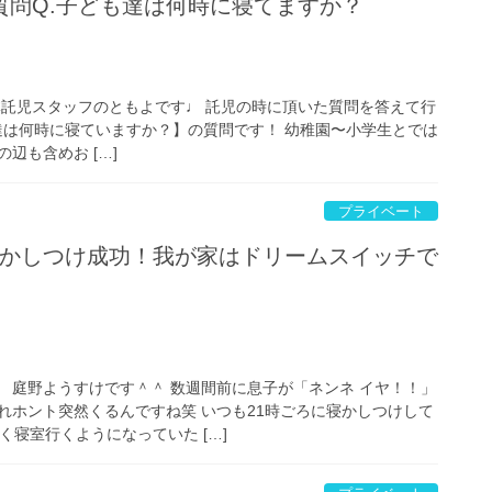
質問Q.子ども達は何時に寝てますか？
体託児スタッフのともよです♩ 託児の時に頂いた質問を答えて行
は何時に寝ていますか？】の質問です！ 幼稚園〜小学生とでは
辺も含めお […]
プライベート
に寝かしつけ成功！我が家はドリームスイッチで
 庭野ようすけです＾＾ 数週間前に息子が「ネンネ イヤ！！」
れホント突然くるんですね笑 いつも21時ごろに寝かしつけして
く寝室行くようになっていた […]