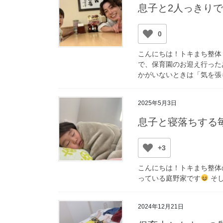
息子と2人っきり
0
こんにちは！トキまち整体
で、保育園のお迎え行った
かがいないときは「気を張ら
2025年5月3日
息子と寝落ちする毎
+3
こんにちは！トキまち整体
っている庭野家です
そし
2024年12月21日