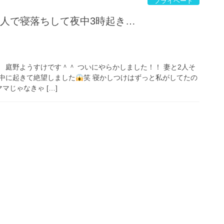
プライベート
2人で寝落ちして夜中3時起き…
 庭野ようすけです＾＾ ついにやらかしました！！ 妻と2人そ
中に起きて絶望しました
笑 寝かしつけはずっと私がしてたの
マじゃなきゃ […]