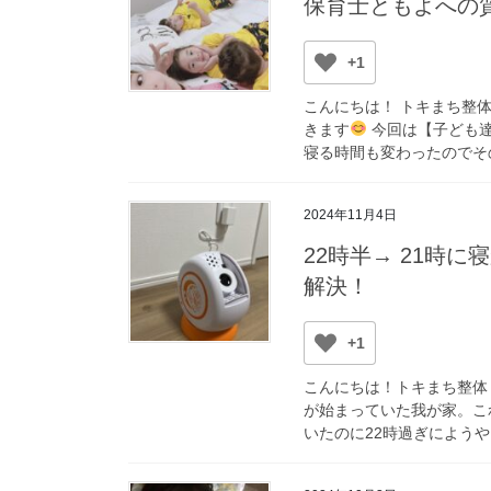
保育士ともよへの
+1
こんにちは！ トキまち整
きます
今回は【子ども達
寝る時間も変わったのでその
2024年11月4日
22時半→ 21時
解決！
+1
こんにちは！トキまち整体
が始まっていた我が家。こ
いたのに22時過ぎにようや