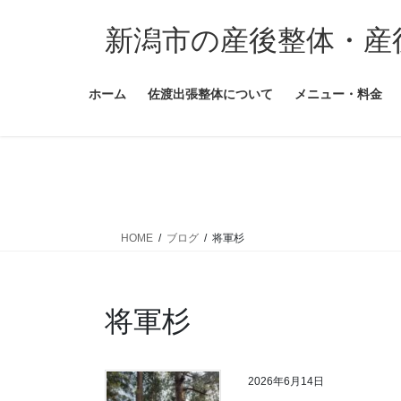
コ
ナ
ン
ビ
新潟市の産後整体・産
テ
ゲ
ン
ー
ホーム
佐渡出張整体について
メニュー・料金
ツ
シ
に
ョ
移
ン
動
に
移
動
HOME
ブログ
将軍杉
将軍杉
2026年6月14日