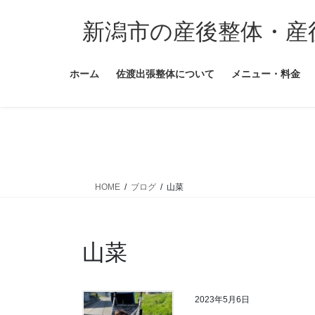
コ
ナ
ン
ビ
新潟市の産後整体・産
テ
ゲ
ン
ー
ホーム
佐渡出張整体について
メニュー・料金
ツ
シ
に
ョ
移
ン
動
に
移
動
HOME
ブログ
山菜
山菜
2023年5月6日