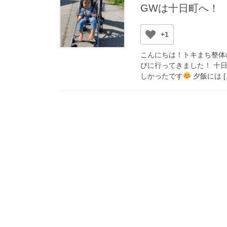
GWは十日町へ！
+1
こんにちは！トキまち整体
びに行ってきました！ 十
しかったです
夕飯には [