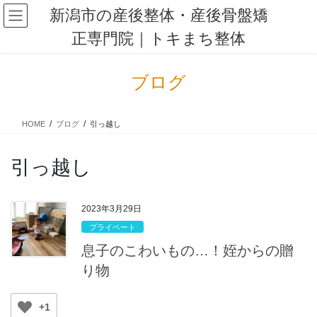
コ
ナ
新潟市の産後整体・産後骨盤矯
ン
ビ
正専門院｜トキまち整体
テ
ゲ
ン
ー
ツ
シ
ブログ
に
ョ
移
ン
動
に
HOME
ブログ
引っ越し
移
動
引っ越し
2023年3月29日
プライベート
息子のこわいもの…！姪からの贈
り物
+1