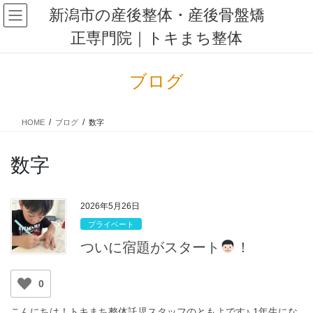
コ
ナ
新潟市の産後整体・産後骨盤矯
ン
ビ
正専門院｜トキまち整体
テ
ゲ
ン
ー
ツ
シ
ブログ
に
ョ
移
ン
動
に
HOME
ブログ
数字
移
動
数字
2026年5月26日
プライベート
ついに宿題がスタート
！
0
こんにちは！トキまち整体託児スタッフのともよです♪ 1年生にな