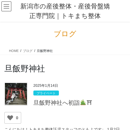
コ
ナ
新潟市の産後整体・産後骨盤矯
ン
ビ
正専門院｜トキまち整体
テ
ゲ
ン
ー
ツ
シ
ブログ
に
ョ
移
ン
動
に
HOME
ブログ
旦飯野神社
移
動
旦飯野神社
2025年1月14日
プライベート
旦飯野神社へ初詣
⛩
0
こんにちは！トキまち整体託児スタッフのともよです♩ 1月2日、